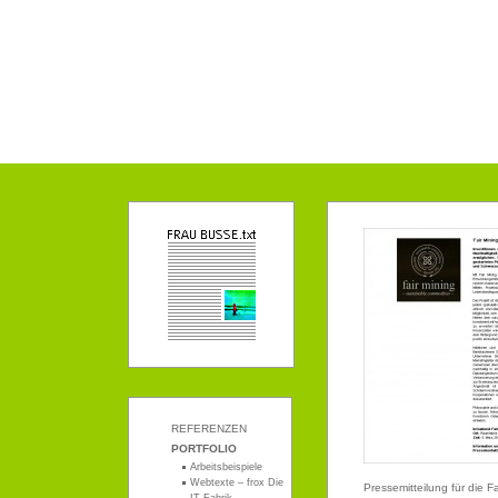
REFERENZEN
PORTFOLIO
Arbeitsbeispiele
Webtexte – frox Die
Pressemitteilung für die 
IT-Fabrik