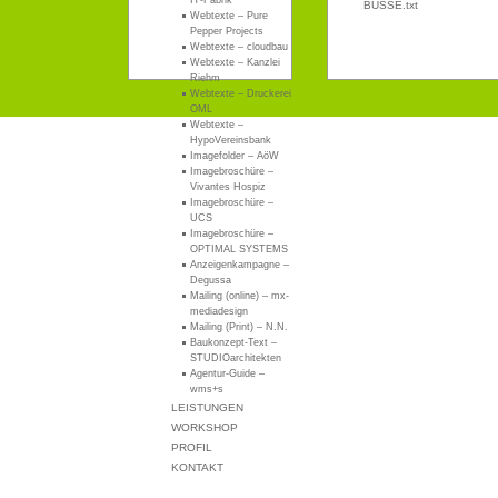
BUSSE.txt
Webtexte – Pure
Pepper Projects
Webtexte – cloudbau
Webtexte – Kanzlei
Riehm
Webtexte – Druckerei
OML
Webtexte –
HypoVereinsbank
Imagefolder – AöW
Imagebroschüre –
Vivantes Hospiz
Imagebroschüre –
UCS
Imagebroschüre –
OPTIMAL SYSTEMS
Anzeigenkampagne –
Degussa
Mailing (online) – mx-
mediadesign
Mailing (Print) – N.N.
Baukonzept-Text –
STUDIOarchitekten
Agentur-Guide –
wms+s
LEISTUNGEN
WORKSHOP
PROFIL
KONTAKT